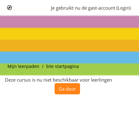
Ga naar hoofdinhoud
Je gebruikt nu de gast-account (
Login
)
Kalender
Mijn leerpaden
Site startpagina
Deze cursus is nu niet beschikbaar voor leerlingen
Ga door