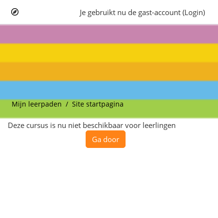
Ga naar hoofdinhoud
Je gebruikt nu de gast-account (
Login
)
Kalender
Mijn leerpaden
Site startpagina
Deze cursus is nu niet beschikbaar voor leerlingen
Ga door